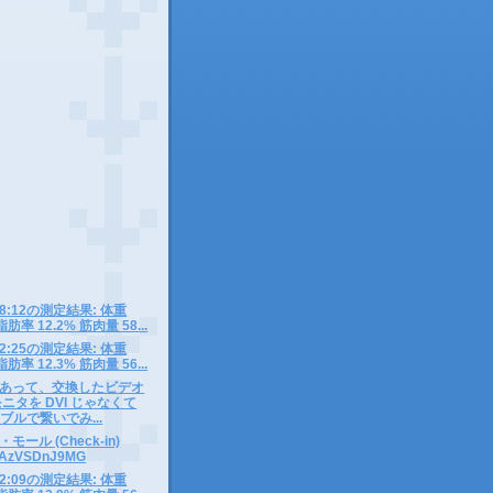
1 08:12の測定結果: 体重
脂肪率 12.2% 筋肉量 58...
0 12:25の測定結果: 体重
脂肪率 12.3% 筋肉量 56...
あって、交換したビデオ
ニタを DVI じゃなくて
ーブルで繋いでみ...
ール (Check-in)
co/AzVSDnJ9MG
9 12:09の測定結果: 体重