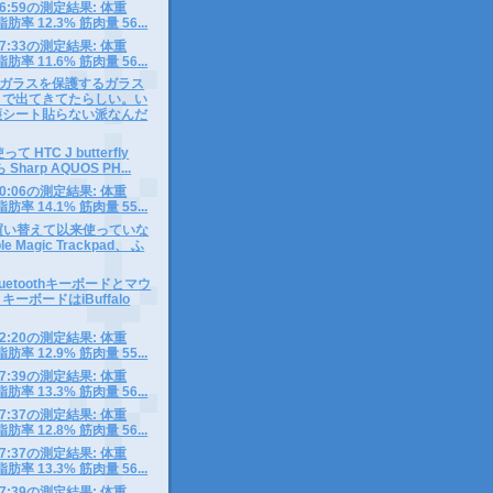
1 06:59の測定結果: 体重
脂肪率 12.3% 筋肉量 56...
0 07:33の測定結果: 体重
脂肪率 11.6% 筋肉量 56...
ガラスを保護するガラス
まで出てきてたらしい。い
護シート貼らない派なんだ
て HTC J butterfly
 Sharp AQUOS PH...
9 10:06の測定結果: 体重
脂肪率 14.1% 筋肉量 55...
kに買い替えて以来使っていな
e Magic Trackpad、 ふ
Bluetoothキーボードとマウ
ーボードはiBuffalo
8 12:20の測定結果: 体重
脂肪率 12.9% 筋肉量 55...
7 07:39の測定結果: 体重
脂肪率 13.3% 筋肉量 56...
6 07:37の測定結果: 体重
脂肪率 12.8% 筋肉量 56...
5 07:37の測定結果: 体重
脂肪率 13.3% 筋肉量 56...
4 07:39の測定結果: 体重