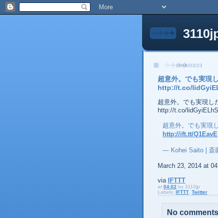
3110j
2014/03/23
超意外。でも実現したら嬉
http://t.co/lidGyi
超意外。でも実現したら嬉しい
http://t.co/lidGyiELh
超意外。でも実現
http://ift.tt/Q1EavE
— Kohei Saito | 
March 23, 2014 at 0
via
IFTTT
at
04:02
by
3110jp
Labels:
IFTTT
,
Twitter
No comments