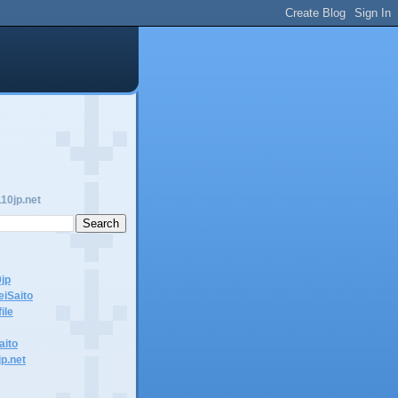
10jp.net
0jp
eiSaito
ile
aito
jp.net