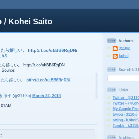
p / Kohei Saito
Authors
3110jp
しい。 http://t.co/ukBB6RqDNi
ELhS
kohei
。 http://t.co/ukBB6RqDNi
Search b.31
S Source:
したら嬉しい。
http://t.co/ukBB6RqDNi
Links
斎藤 康平 (@3110jp)
March 22, 2014
Twitter - @311
Twitter - @Koh
4:01AM
My Google Prof
twilog - 3110jp
twilog - KoheiS
Tumblr - t.3110
:
Archives