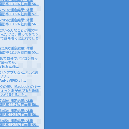
脂肪率 13.0% 筋肉量 56...
7 07:51の測定結果: 体重
脂肪率 13.6% 筋肉量 57...
6 12:05の測定結果: 体重
脂肪率 13.6% 筋肉量 56...
はいろんなことが頭の中
るんだけど、帰ってきてシ
びて落ち着くと忘れてしま
5 12:10の測定結果: 体重
脂肪率 12.3% 筋肉量 55...
めて自分でパソコン買っ
年経ってた。
/sTuJrwx8j...
けたアプリなんだけど結
くさん。
o/AuHvVlP0Xy h...
の浅い Macbook のキー
ちょっと爪が伸びると途端
スが増える。と...
4 07:39の測定結果: 体重
脂肪率 11.7% 筋肉量 56...
3 06:43の測定結果: 体重
脂肪率 12.1% 筋肉量 56...
2 06:45の測定結果: 体重
脂肪率 12.3% 筋肉量 55...