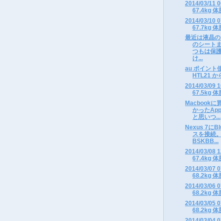
2014/03/1
67.4kg 体
2014/03/1
67.7kg 体
最近は液晶の
のシート
つもは保
け...
au ポイント使っ
HTL21 から
2014/03/0
67.5kg 体
Macboo
かったAppl
と思いつ...
Nexus 7に
スを接続。キ
BSKBB...
2014/03/0
67.4kg 体
2014/03/0
68.2kg 体
2014/03/0
68.2kg 体
2014/03/0
68.2kg 体
2014/03/0