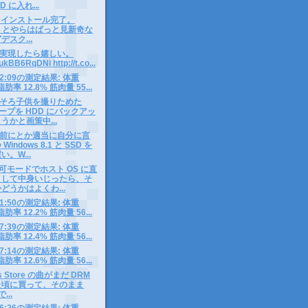
D に入れ...
8.1 インストール完了。
 UI とやらはぱっと見新奇な
スク...
実現したら嬉しい。
o/ukBB6RqDNi http://t.co...
2 12:09の測定結果: 体重
脂肪率 12.8% 筋肉量 55...
そろ子供を撮りためた
 テープを HDD にバックアッ
うかと画策中...
前にとか適当に自分に言
indows 8.1 と SSD を
。W...
込可モードでホスト OS に直
トして中身いじったら、そ
どうかはよくわ...
1 11:50の測定結果: 体重
脂肪率 12.2% 筋肉量 56...
0 07:39の測定結果: 体重
脂肪率 12.4% 筋肉量 56...
9 07:14の測定結果: 体重
脂肪率 12.6% 筋肉量 56...
s Store の曲がまだ DRM
た頃に買って、そのまま
...
8 06:26の測定結果: 体重