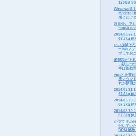
120GB SS
Windows 
Modern
感じだけどデ
超意外。でも
http://t.c
2014/03/2
67.7kg 体
いい加減そろ
miniDV
プしておこ
消費税が上る
い訳しつつ W
半ば衝動買い
vmdk を書
接マウン
れが原因か
2014/03/2
67.3kg 体
2014/03/2
67.8kg 体
2014/03/1
67.8kg 体
かつて iTune
付いてい
DRM 解除で
2014/03/1