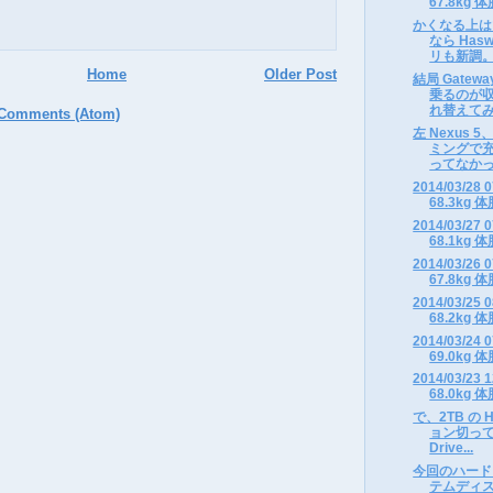
67.8kg 体
かくなる上は
なら Has
リも新調。
Home
Older Post
結局 Gate
乗るのが
れ替えてみ
 Comments (Atom)
左 Nexus 
ミングで
ってなかった
2014/03/2
68.3kg 体
2014/03/2
68.1kg 体
2014/03/2
67.8kg 体
2014/03/2
68.2kg 体
2014/03/2
69.0kg 体
2014/03/2
68.0kg 体
で、2TB の 
ョン切って
Drive...
今回のハード
テムディスク