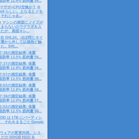
脂肪率 12.9% 筋肉量 56...
マザボ+CPU交換か？ 今
well らしい。となるとメモ
それじゃあ...
way マシンの画面にノイズが
収まらないのでグラボを入
たが、画面キレ...
5、右 SHL24。ほぼ同じタイ
充電から外して以後殆ど触
。SHL...
8 07:38の測定結果: 体重
脂肪率 13.5% 筋肉量 56...
7 07:37の測定結果: 体重
脂肪率 12.9% 筋肉量 56...
6 07:07の測定結果: 体重
脂肪率 12.5% 筋肉量 56...
5 08:02の測定結果: 体重
脂肪率 12.8% 筋肉量 56...
4 07:38の測定結果: 体重
脂肪率 12.0% 筋肉量 57...
3 12:02の測定結果: 体重
脂肪率 12.5% 筋肉量 56...
HDD は 1TB にパーティシ
、それをまるごと Google
ウェアの変更内容。シス
の 500GB HDD を