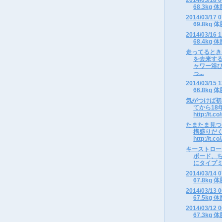
68.3kg 体
2014/03/1
69.8kg 体
2014/03/1
68.4kg 体
走ってるとき
を去来す
ャワー浴
っ...
2014/03/1
66.8kg 体
気がつけば初
てから18
http://t.co
たまたま見つ
構盛りだ
http://t.c
キーストローク
ボード、
にタイプミ
2014/03/1
67.8kg 体
2014/03/1
67.5kg 体
2014/03/1
67.3kg 体