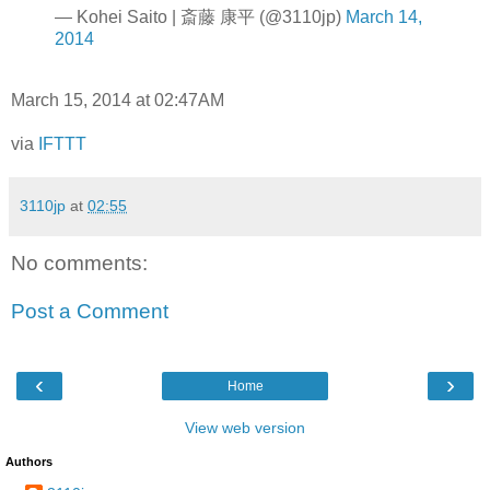
— Kohei Saito | 斎藤 康平 (@3110jp)
March 14,
2014
March 15, 2014 at 02:47AM
via
IFTTT
3110jp
at
02:55
No comments:
Post a Comment
‹
›
Home
View web version
Authors