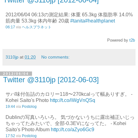
2012/06/04 06:13の測定結果: 体重 65.3kg 体脂肪率 14.0%
筋肉量 53.3kg 体内年齢 20歳
#tanita
#healthplanet
06:17
via
ヘルスプラネット
Powered by
t2b
3110jp
at
01:20
No comments:
2012/06/04
Twitter @3110jp [2012-06-03]
サバ味付缶詰のカロリー118〜270kcalって幅ありすぎ。 -
Kohei Saito's Photo
http://t.co/iWgVnQSq
19:44
via
Postolog
Dublinの写真いろいろ。 気づかないうちに露出補正いじっ
ちゃってたみたいで、全部-0.3EVになってた。 - Kohei
Saito's Photo Album
http://t.co/aZyo6Gc9
17:52
via
Postolog