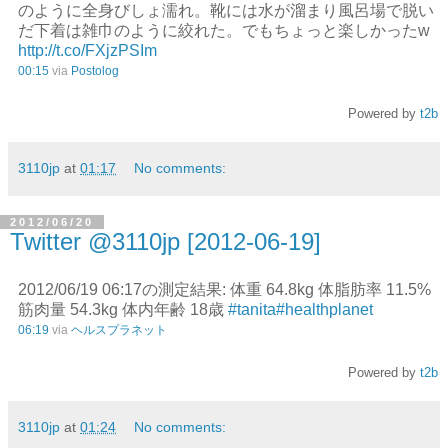
のように全身びしょ濡れ。靴には水が溜まり風呂場で脱い
だ下着は雑巾のように絞れた。でもちょっと楽しかったw
http://t.co/FXjzPSIm
00:15
via
Postolog
Powered by
t2b
3110jp
at
01:17
No comments:
2012/06/20
Twitter @3110jp [2012-06-19]
2012/06/19 06:17の測定結果: 体重 64.8kg 体脂肪率 11.5%
筋肉量 54.3kg 体内年齢 18歳
#tanita
#healthplanet
06:19
via
ヘルスプラネット
Powered by
t2b
3110jp
at
01:24
No comments: