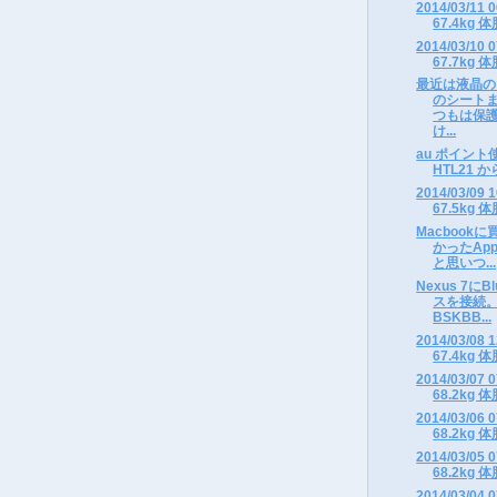
2014/03/1
67.4kg 体
2014/03/1
67.7kg 体
最近は液晶の
のシート
つもは保
け...
au ポイント使っ
HTL21 から
2014/03/0
67.5kg 体
Macboo
かったAppl
と思いつ...
Nexus 7に
スを接続。キ
BSKBB...
2014/03/0
67.4kg 体
2014/03/0
68.2kg 体
2014/03/0
68.2kg 体
2014/03/0
68.2kg 体
2014/03/0