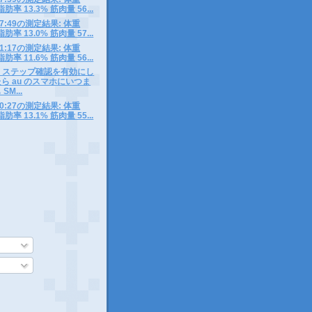
脂肪率 13.3% 筋肉量 56...
3 07:49の測定結果: 体重
脂肪率 13.0% 筋肉量 57...
2 11:17の測定結果: 体重
脂肪率 11.6% 筋肉量 56...
 の 2 ステップ確認を有効にし
ら au のスマホにいつま
M...
1 10:27の測定結果: 体重
脂肪率 13.1% 筋肉量 55...