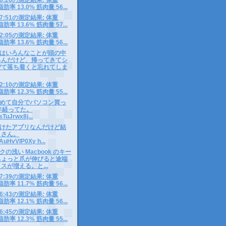
脂肪率 13.0% 筋肉量 56...
7 07:51の測定結果: 体重
脂肪率 13.6% 筋肉量 57...
6 12:05の測定結果: 体重
脂肪率 13.6% 筋肉量 56...
はいろんなことが頭の中
るんだけど、帰ってきてシ
びて落ち着くと忘れてしま
5 12:10の測定結果: 体重
脂肪率 12.3% 筋肉量 55...
めて自分でパソコン買っ
年経ってた。
/sTuJrwx8j...
けたアプリなんだけど結
くさん。
o/AuHvVlP0Xy h...
の浅い Macbook のキー
ちょっと爪が伸びると途端
スが増える。と...
4 07:39の測定結果: 体重
脂肪率 11.7% 筋肉量 56...
3 06:43の測定結果: 体重
脂肪率 12.1% 筋肉量 56...
2 06:45の測定結果: 体重
脂肪率 12.3% 筋肉量 55...