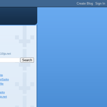
10jp.net
0jp
eiSaito
ile
aito
jp.net