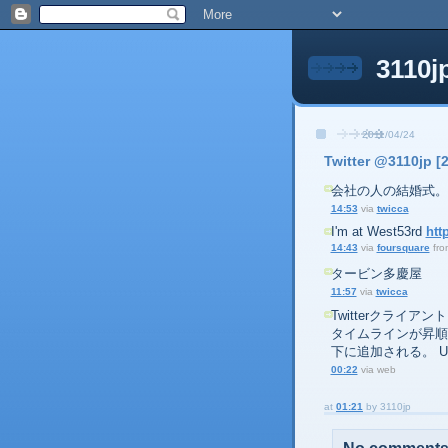
3110j
2011/04/24
Twitter @3110jp [
会社の人の結婚式。
14:53
via
twicca
I'm at West53rd
htt
14:43
via
foursquare
fr
タービン多慶屋
11:57
via
twicca
Twitterクライアン
タイムラインが昇順
下に追加される。 Us
00:22
via web
at
01:21
by
3110jp