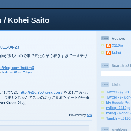
p / Kohei Saito
Authors
3110jp
2011-04-23]
kohei
雨が激しいので車で来たら早く着きすぎて一番乗り…
Search b.31
p://4sq.com/hci5m3
om
Nakano Ward, Tokyo
Links
Twitter - @311
トとしてV2C
http://v2c.s50.xrea.com/
を試してみる。
Twitter - @Koh
、つまり2ちゃんのスレのように新着ツイートが一番
My Google Prof
erStream対応。
twilog - 3110jp
twilog - KoheiS
Powered by
t2b
Tumblr - t.3110
Archives