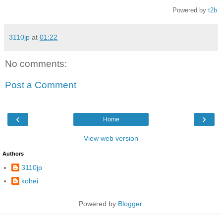
Powered by
t2b
3110jp
at
01:22
No comments:
Post a Comment
‹
›
Home
View web version
Authors
3110jp
kohei
Powered by
Blogger
.