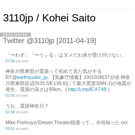
3110jp / Kohei Saito
2011/04/20
Twitter @3110jp [2011-04-19]
「〜わず」「〜うぃる」はダメだわ体が受け付けない。
07:58
via web
神奈川県東部が震源って初めて見た気がする
RT@
earthquake_jp
: 【気象庁情報】19日02時37分頃 神奈
川県東部近辺(N35.5/E139.6)にて最大震度3(M4.1)の地震が
発生。震源の深さは90km。(
http://j.mp/fCA74B
)
02:50
via web
うお、震源神奈川？
02:38
via web
Mike PortnoyがDream Theater脱退って… 今頃知った orz
02:01
via web