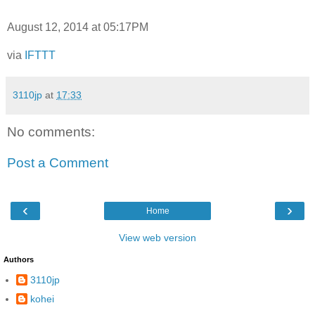
August 12, 2014 at 05:17PM
via
IFTTT
3110jp
at
17:33
No comments:
Post a Comment
‹
›
Home
View web version
Authors
3110jp
kohei