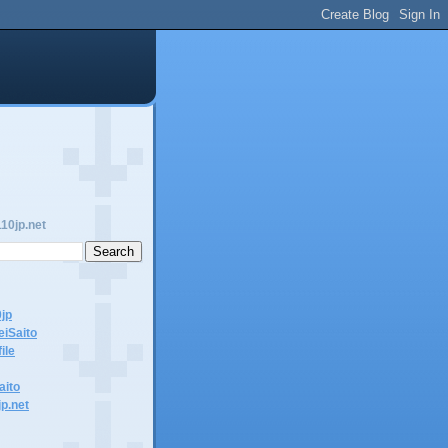
10jp.net
0jp
eiSaito
ile
aito
jp.net