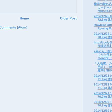
横浜の持ち込
カージャパン 
https://t.co
2014/12/2
Home
Older Post
72.5kg 体
Rowbike Offi
 Comments (Atom)
Rowing Ma
2014/12/2
70.9kg 体
http://t.c
代理店品】UP
2年ぐらい前に
てから使わ
monitor。
「大地震」の
用語） -
疑問 | NH
2014/12/2
71.4kg 体
2014/12/2
71.3kg 体
2014/12/2
70.9kg 体
2014/12/2
70.7kg 体
2014/12/1