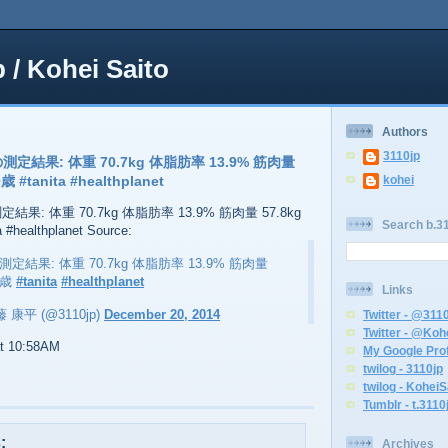
p / Kohei Saito
Authors
3110jp
:56の測定結果: 体重 70.7kg 体脂肪率 13.9% 筋肉量
 #tanita #healthplanet
kohei
6の測定結果: 体重 70.7kg 体脂肪率 13.9% 筋肉量 57.8kg
Search b.31
healthplanet Source:
56の測定結果: 体重 70.7kg 体脂肪率 13.9% 筋肉量
0歳
#tanita
#healthplanet
Links
斎藤 康平 (@3110jp)
December 20, 2014
Twitter - @311
Twitter - @Koh
at 10:58AM
My Google Prof
twilog - 3110jp
twilog - KoheiS
Tumblr - t.3110
:
Archives