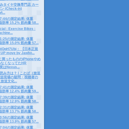
みタイヤ交換専門店 カー
(Check-in)
/t...
5 07:44の測定結果: 体重
脂肪率 15.2% 筋肉量 58...
cial : Exercise Bikes :
chine...
4 11:25の測定結果: 体重
脂肪率 15.0% 筋肉量 57...
o/y6NQpH7Ubj： 【日本正規
 move by Jawbo...
買ったもののiPhoneやめ
なくなってたHR
実はNexus...
読み方は？ | ことば（放送
 放送現場の疑問・視聴者の
K放送文化...
3 07:41の測定結果: 体重
脂肪率 12.4% 筋肉量 59...
2 07:39の測定結果: 体重
脂肪率 12.9% 筋肉量 58...
1 12:31の測定結果: 体重
脂肪率 13.7% 筋肉量 58...
0 10:56の測定結果: 体重
脂肪率 13.9% 筋肉量 57...
9 07:04の測定結果: 体重