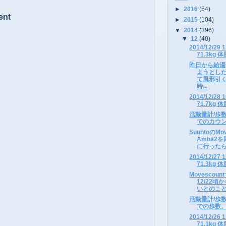
►
2016
(54)
ent
►
2015
(104)
▼
2014
(396)
▼
12
(40)
2014/12/2
71.3kg 体
昨日から給湯
ようとし
て風邪引
時...
2014/12/2
71.7kg 体
活動量計/歩
でのカウ
SuuntoのM
Ambit
に行ったらG
2014/12/2
71.3kg 体
Movesco
12/22頃
いとのこと（
活動量計/歩
での歩数。 ht
2014/12/2
71.1kg 体