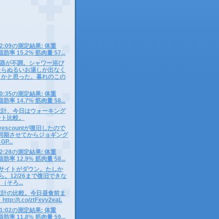
9 12:09の測定結果: 体重
脂肪率 15.2% 筋肉量 57...
器が不調。シャワー浴び
たらぬるいお湯しか出なく
くかと思った。暮れのこの
8 10:35の測定結果: 体重
脂肪率 14.7% 筋肉量 58...
数計、今日はウォーキング
ント比較。
ovescountが復旧したので
2を同期させてからジョギング
P...
7 12:28の測定結果: 体重
脂肪率 12.9% 筋肉量 58...
untサイトがダウン。たしか
から。12/26まで復旧できな
そろ...
数計の比較。今日昼食前ま
tp://t.co/ztFxyy2eaL
6 11:02の測定結果: 体重
脂肪率 11.8% 筋肉量 59...