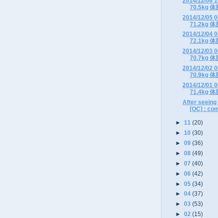
2014/12/0
70.5kg 体
2014/12/0
71.2kg 体
2014/12/0
72.1kg 体
2014/12/0
70.7kg 体
2014/12/0
70.9kg 体
2014/12/0
71.4kg 体
After seeing
[OC] : comi
►
11
(20)
►
10
(30)
►
09
(36)
►
08
(49)
►
07
(40)
►
06
(42)
►
05
(34)
►
04
(37)
►
03
(53)
►
02
(15)