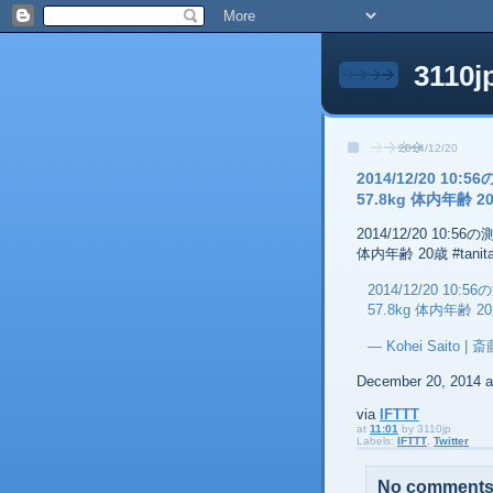
3110j
2014/12/20
2014/12/20 10
57.8kg 体内年齢 20歳
2014/12/20 10:5
体内年齢 20歳 #tanita #
2014/12/20 10:
57.8kg 体内年齢 2
— Kohei Saito | 
December 20, 2014 
via
IFTTT
at
11:01
by
3110jp
Labels:
IFTTT
,
Twitter
No comments