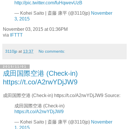
http://pic.twitter.com/fuHqwevUzB
— Kohei Saito | 斎藤 康平 (@3110jp)
November
3, 2015
November 03, 2015 at 01:36PM
via
IFTTT
3110jp
at
13:37
No comments:
2015/11/01
成田国際空港 (Check-in)
https://t.co/A2rwYDjJW9
成田国際空港 (Check-in) https://t.co/A2rwYDjJW9 Source:
成田国際空港 (Check-in)
https://t.co/A2rwYDjJW9
— Kohei Saito | 斎藤 康平 (@3110jp)
November
1, 2015