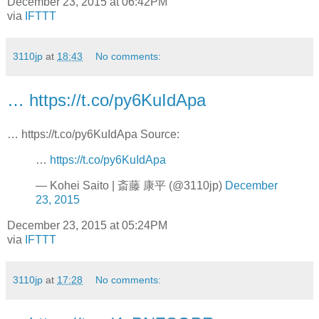
December 23, 2015 at 06:42PM
via
IFTTT
3110jp
at
18:43
No comments:
… https://t.co/py6KuIdApa
… https://t.co/py6KuIdApa Source:
…
https://t.co/py6KuIdApa
— Kohei Saito | 斎藤 康平 (@3110jp)
December
23, 2015
December 23, 2015 at 05:24PM
via
IFTTT
3110jp
at
17:28
No comments: