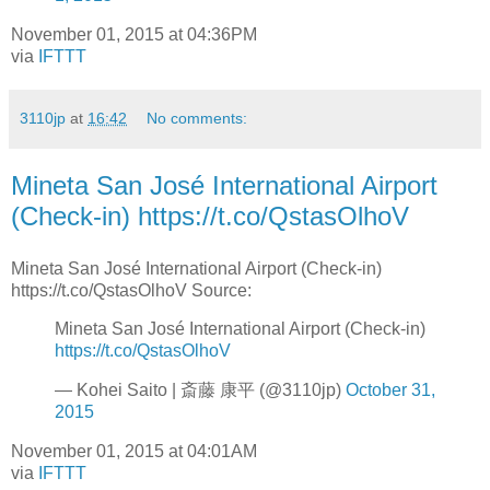
November 01, 2015 at 04:36PM
via
IFTTT
3110jp
at
16:42
No comments:
Mineta San José International Airport
(Check-in) https://t.co/QstasOlhoV
Mineta San José International Airport (Check-in)
https://t.co/QstasOlhoV Source:
Mineta San José International Airport (Check-in)
https://t.co/QstasOlhoV
— Kohei Saito | 斎藤 康平 (@3110jp)
October 31,
2015
November 01, 2015 at 04:01AM
via
IFTTT