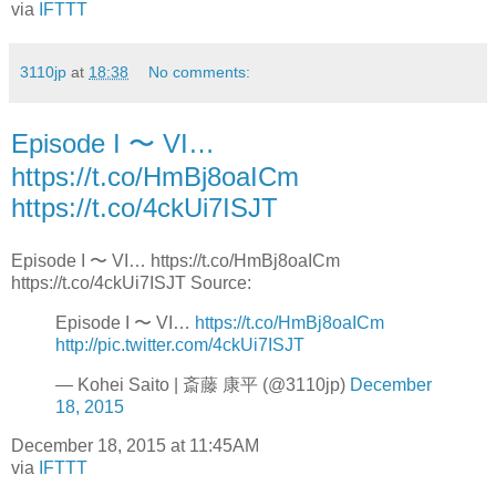
via
IFTTT
3110jp
at
18:38
No comments:
Episode I 〜 VI…
https://t.co/HmBj8oaICm
https://t.co/4ckUi7ISJT
Episode I 〜 VI… https://t.co/HmBj8oaICm
https://t.co/4ckUi7ISJT Source:
Episode I 〜 VI…
https://t.co/HmBj8oaICm
http://pic.twitter.com/4ckUi7ISJT
— Kohei Saito | 斎藤 康平 (@3110jp)
December
18, 2015
December 18, 2015 at 11:45AM
via
IFTTT