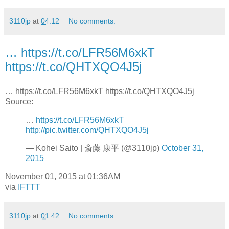
3110jp
at
04:12
No comments:
… https://t.co/LFR56M6xkT
https://t.co/QHTXQO4J5j
… https://t.co/LFR56M6xkT https://t.co/QHTXQO4J5j
Source:
…
https://t.co/LFR56M6xkT
http://pic.twitter.com/QHTXQO4J5j
— Kohei Saito | 斎藤 康平 (@3110jp)
October 31,
2015
November 01, 2015 at 01:36AM
via
IFTTT
3110jp
at
01:42
No comments: