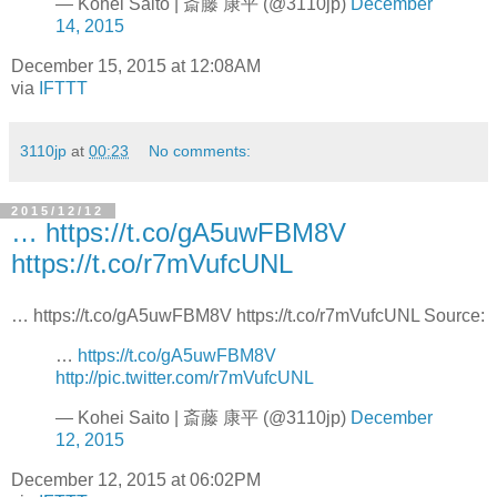
— Kohei Saito | 斎藤 康平 (@3110jp)
December
14, 2015
December 15, 2015 at 12:08AM
via
IFTTT
3110jp
at
00:23
No comments:
2015/12/12
… https://t.co/gA5uwFBM8V
https://t.co/r7mVufcUNL
… https://t.co/gA5uwFBM8V https://t.co/r7mVufcUNL Source:
…
https://t.co/gA5uwFBM8V
http://pic.twitter.com/r7mVufcUNL
— Kohei Saito | 斎藤 康平 (@3110jp)
December
12, 2015
December 12, 2015 at 06:02PM