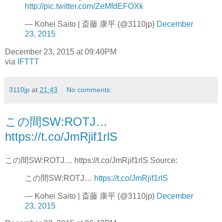
http://pic.twitter.com/ZeMfdEFOXk
— Kohei Saito | 斎藤 康平 (@3110jp)
December
23, 2015
December 23, 2015 at 09:40PM
via
IFTTT
3110jp
at
21:43
No comments:
この間SW:ROTJ…
https://t.co/JmRjif1rlS
この間SW:ROTJ… https://t.co/JmRjif1rlS Source:
この間SW:ROTJ…
https://t.co/JmRjif1rlS
— Kohei Saito | 斎藤 康平 (@3110jp)
December
23, 2015