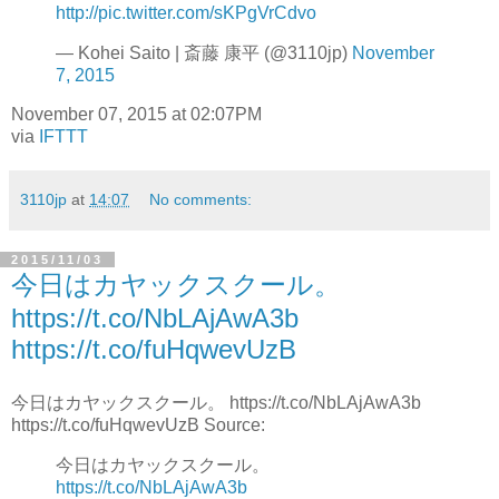
http://pic.twitter.com/sKPgVrCdvo
— Kohei Saito | 斎藤 康平 (@3110jp)
November
7, 2015
November 07, 2015 at 02:07PM
via
IFTTT
3110jp
at
14:07
No comments:
2015/11/03
今日はカヤックスクール。
https://t.co/NbLAjAwA3b
https://t.co/fuHqwevUzB
今日はカヤックスクール。 https://t.co/NbLAjAwA3b
https://t.co/fuHqwevUzB Source:
今日はカヤックスクール。
https://t.co/NbLAjAwA3b