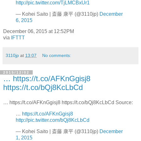
http://pic.twitter.com/TjLMCBxUr1
— Kohei Saito | 斎藤 康平 (@3110jp)
December
6, 2015
December 06, 2015 at 12:52PM
via
IFTTT
3110jp
at
13:07
No comments:
2015/12/02
… https://t.co/AFKnGgisj8
https://t.co/bQj8KcLbCd
… https://t.co/AFKnGgisj8 https://t.co/bQj8KcLbCd Source:
…
https://t.co/AFKnGgisj8
http://pic.twitter.com/bQj8KcLbCd
— Kohei Saito | 斎藤 康平 (@3110jp)
December
1, 2015