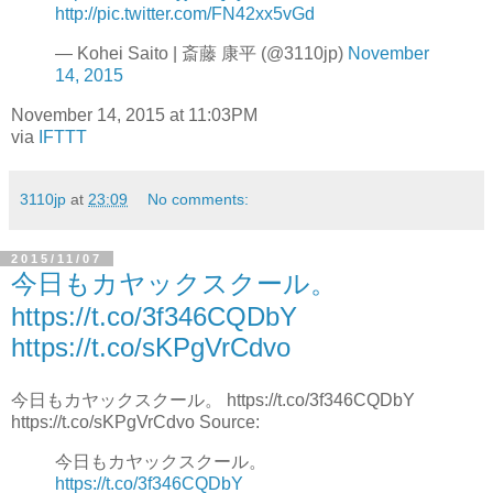
http://pic.twitter.com/FN42xx5vGd
— Kohei Saito | 斎藤 康平 (@3110jp)
November
14, 2015
November 14, 2015 at 11:03PM
via
IFTTT
3110jp
at
23:09
No comments:
2015/11/07
今日もカヤックスクール。
https://t.co/3f346CQDbY
https://t.co/sKPgVrCdvo
今日もカヤックスクール。 https://t.co/3f346CQDbY
https://t.co/sKPgVrCdvo Source:
今日もカヤックスクール。
https://t.co/3f346CQDbY