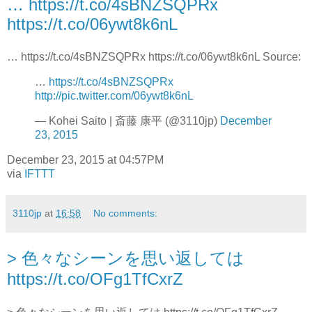
… https://t.co/4sBNZSQPRx
https://t.co/06ywt8k6nL
… https://t.co/4sBNZSQPRx https://t.co/06ywt8k6nL Source:
…
https://t.co/4sBNZSQPRx
http://pic.twitter.com/06ywt8k6nL
— Kohei Saito | 斎藤 康平 (@3110jp)
December
23, 2015
December 23, 2015 at 04:57PM
via
IFTTT
3110jp
at
16:58
No comments:
> 色々なシーンを思い返しては
https://t.co/OFg1TfCxrZ