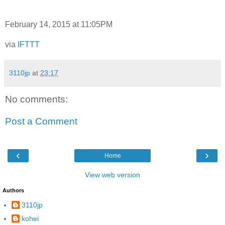
February 14, 2015 at 11:05PM
via
IFTTT
3110jp
at
23:17
No comments:
Post a Comment
‹
›
Home
View web version
Authors
3110jp
kohei