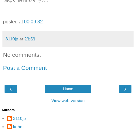
posted at
00:09:32
3110jp
at
23:59
No comments:
Post a Comment
‹
›
Home
View web version
Authors
3110jp
kohei