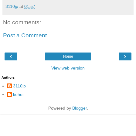
3110jp
at
01:57
No comments:
Post a Comment
‹
›
Home
View web version
Authors
3110jp
kohei
Powered by
Blogger
.