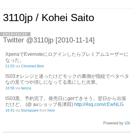
3110jp / Kohei Saito
2010/11/15
Twitter @3110jp [2010-11-14]
XperiaでEvernoteにログインしたらプレミアムユーザーに
なった。
21:55
via
Chromed Bird
IS03オレンジと迷ったけどモックの裏側が指紋でベタベタ
なの見てつや消しになってる黒にした次第。
16:56
via
twicca
IS03黒、予約完了。発売日にgetできそう。翌日から出張
だけど。 (@ auショップ長津田)
http://4sq.com/cEwNLG
16:41
via
foursquare
from
here
Powered by
t2b