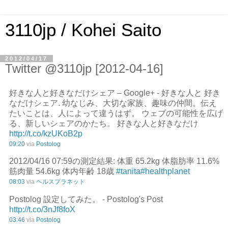
3110jp / Kohei Saito
2012/04/17
Twitter @3110jp [2012-04-16]
好きな人と好きなだけシェア – Google+ - 好きな人と 好き
なだけシェア. 幼なじみ、大切な家族、趣味の仲間。伝え
たいことは、人によって違うはず。 ウェブの可能性を広げ
る、新しいシェアのかたち。 好きな人と好きなだけ
http://t.co/kzUKoB2p
09:20
via
Postolog
2012/04/16 07:59の測定結果: 体重 65.2kg 体脂肪率 11.6%
筋肉量 54.6kg 体内年齢 18歳
#tanita
#healthplanet
08:03
via
ヘルスプラネット
Postolog 設定してみた。 - Postolog's Post
http://t.co/3nJf8foX
03:46
via
Postolog