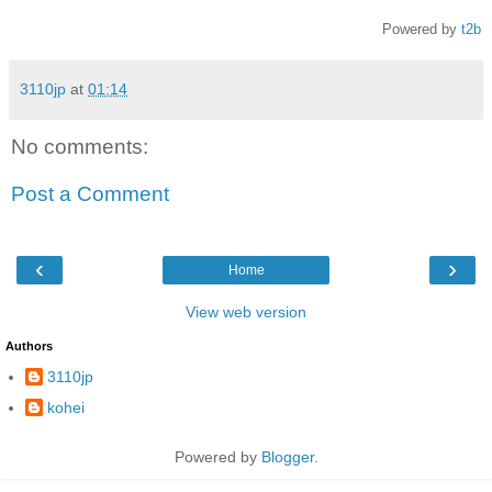
Powered by
t2b
3110jp
at
01:14
No comments:
Post a Comment
‹
›
Home
View web version
Authors
3110jp
kohei
Powered by
Blogger
.