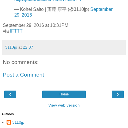
— Kohei Saito | 斎藤 康平 (@3110jp)
September
29, 2016
September 29, 2016 at 10:31PM
via
IFTTT
3110jp
at
22:37
No comments:
Post a Comment
‹
›
Home
View web version
Authors
3110jp