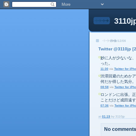
3110j
2011/12/06
Twitter @3110jp [
妙に人が少ないな、
った。
11:30
via
Twitter for iPh
渋滞回避のためかア
何だか得した気分。
08:58
via
Twitter for iPh
ロンドンに出張。正
ことだけど成田遠す
07:36
via
Twitter for iPh
at
01:19
by
3110jp
No comments