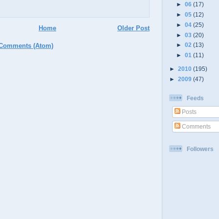
►
06
(17)
►
05
(12)
►
04
(25)
Home
Older Post
►
03
(20)
►
02
(13)
 Comments (Atom)
►
01
(11)
►
2010
(195)
►
2009
(47)
Feeds
Posts
Comments
Followers