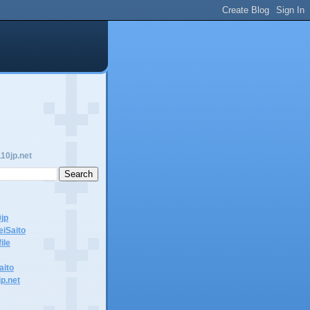
10jp.net
0jp
eiSaito
ile
aito
jp.net