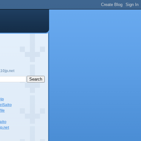
10jp.net
0jp
eiSaito
ile
aito
jp.net