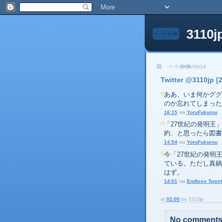
3110j
2010/06/14
Twitter @3110jp [
ああ、いま何かググ
のか忘れてしまった
16:15
via
YoruFukurou
「27世紀の発明王
約、と思ったら図書
14:54
via
YoruFukurou
今「27世紀の発明
ている。ただし真鍋
はず。
14:01
via
Endless Tweet
at
02:00
by
3110jp
No comments