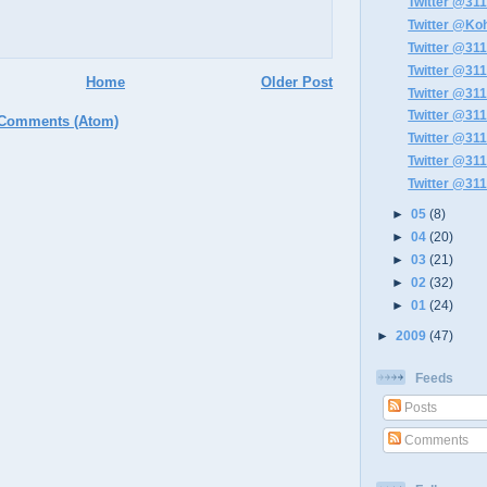
Twitter @311
Twitter @Koh
Twitter @311
Twitter @311
Home
Older Post
Twitter @311
Twitter @311
 Comments (Atom)
Twitter @311
Twitter @311
Twitter @311
►
05
(8)
►
04
(20)
►
03
(21)
►
02
(32)
►
01
(24)
►
2009
(47)
Feeds
Posts
Comments