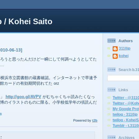
p / Kohei Saito
Authors
3110jp
2010-06-13]
kohei
ろうと思ったんだけど一瞬にして何調べようとしてた
…
Search b.31
」横浜市立図書館の蔵書確認。インターネットで早速予
館カードの有効期間切れてた orz
Links
王」
http://goo.gl/AVPV
がむちゃくちゃ読みたくなっ
Twitter - @311
博のイラストのものに限る。小学校低学年の頃読んだ
Twitter - @Koh
My Google Prof
s
twilog - 3110jp
twilog - KoheiS
Powered by
t2b
Tumblr - t.3110
:
Archives